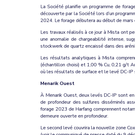
La Société planifie un programme de forage
découverte par la Société lors d’un program
2024. Le forage débutera au début de mars et
Les travaux réalisés à ce jour à Mista ont p
une anomalie de chargeabilité intense, sug
stockwerk de quartz encaissé dans des arénit
Les résultats analytiques à Mista compren
(échantillon choisi) et 1,00 % Cu, 0,21 g/t Au
où les résultats de surface et le levé DC-IP
Menarik Ouest
À Menarik Ouest, deux levés DC-IP sont en co
de profondeur des sulfures disséminés asso
forage 2023 de Harfang comprennent notammen
demeure ouverte en profondeur.
Le second levé couvrira la nouvelle zone Cox
(voir le communiqué de presse daté du 9 déce