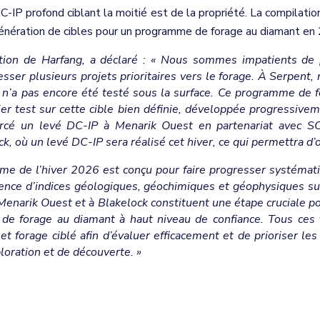
DC-IP profond ciblant la moitié est de la propriété. La compilat
génération de cibles pour un programme de forage au diamant en 2
ection de Harfang, a déclaré : « Nous sommes impatients de
sser plusieurs projets prioritaires vers le forage. À Serpent, 
 n’a pas encore été testé sous la surface. Ce programme de 
mier test sur cette cible bien définie, développée progressive
rcé un levé DC-IP à Menarik Ouest en partenariat avec 
, où un levé DC-IP sera réalisé cet hiver, ce qui permettra d’o
me de l’hiver 2026 est conçu pour faire progresser systémat
ergence d’indices géologiques, géochimiques et géophysiques s
narik Ouest et à Blakelock constituent une étape cruciale pou
de forage au diamant à haut niveau de confiance. Tous ces tr
forage ciblé afin d’évaluer efficacement et de prioriser les 
loration et de découverte. »