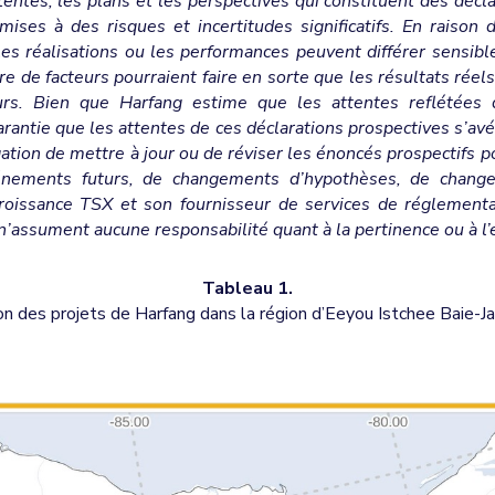
tentes, les plans et les perspectives qui constituent des décl
ses à des risques et incertitudes significatifs. En raison d
s, les réalisations ou les performances peuvent différer sensi
e de facteurs pourraient faire en sorte que les résultats réel
turs. Bien que Harfang estime que les attentes reflétées d
antie que les attentes de ces déclarations prospectives s’avére
ation de mettre à jour ou de réviser les énoncés prospectifs pou
vénements futurs, de changements d’hypothèses, de chang
roissance TSX et son fournisseur de services de réglementat
n’assument aucune responsabilité quant à la pertinence ou à l’
Tableau 1.
ion des projets de Harfang dans la région d’Eeyou Istchee Baie-