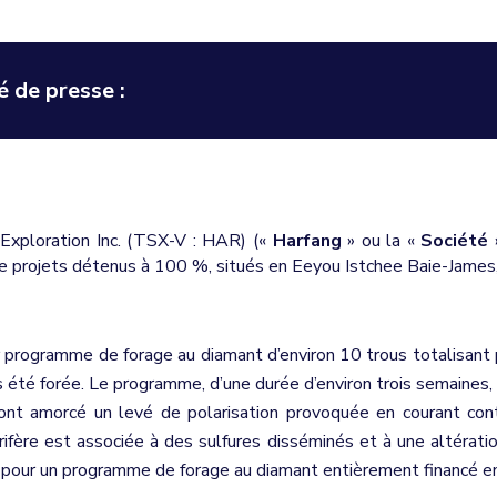
 de presse :
Exploration Inc. (TSX-V : HAR) («
Harfang
» ou la «
Société
»
e projets détenus à 100 %, situés en Eeyou Istchee Baie-James, a
 programme de forage au diamant d’environ 10 trous totalisant p
été forée. Le programme, d’une durée d’environ trois semaines, s
amorcé un levé de polarisation provoquée en courant continu 
rifère est associée à des sulfures disséminés et à une altération
es pour un programme de forage au diamant entièrement financé 