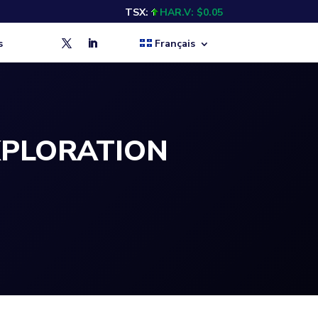
TSX:
HAR.V: $0.05
s
Français
XPLORATION