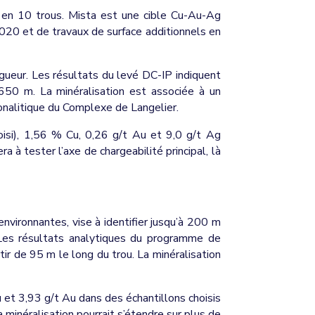
m en 10 trous. Mista est une cible Cu-Au-Ag
020 et de travaux de surface additionnels en
ngueur. Les résultats du levé DC-IP indiquent
 650 m. La minéralisation est associée à un
tonalitique du Complexe de Langelier.
isi), 1,56 % Cu, 0,26 g/t Au et 9,0 g/t Ag
a à tester l’axe de chargeabilité principal, là
nvironnantes, vise à identifier jusqu’à 200 m
. Les résultats analytiques du programme de
r de 95 m le long du trou. La minéralisation
 et 3,93 g/t Au dans des échantillons choisis
minéralisation pourrait s’étendre sur plus de