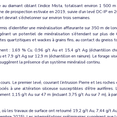
 au diamant ciblant l’indice Mista, totalisant environ 1 500 
me de prospection estivale en 2019, suivie d’un levé DC-IP en 2
 devrait s’échelonner sur environ trois semaines.
ermis d’identifier une minéralisation affleurante sur 350 m de lo
gérant un potentiel de minéralisation s’étendant sur plus de
es quartzitiques et wackes à grains fins, au contact du gneiss 
nent : 1,69 % Cu, 0,96 g/t Au et 15,4 g/t Ag (échantillon cho
 et 7,9 g/t Ag sur 12,9 m (échantillon en rainure). Le forage viser
 suggèrent la présence d’un système minéralisé continu.
urs. Le premier levé, couvrant l’intrusion Pierre et les roches e
ciés à une altération siliceuse susceptibles d’être aurifères
t 1,15 g/t Au sur 47 m (incluant 3,75 g/t Au sur 7 m), à parti
, où les travaux de surface ont retourné 19,2 g/t Au, 7,44 g/t Au
mbre 2025). Les interprétations préliminaires suggèrent que la 