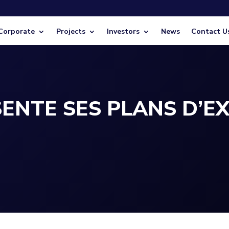
Corporate
Projects
Investors
News
Contact U
ENTE SES PLANS D’E